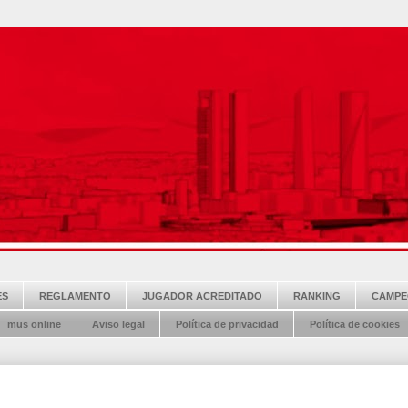
ES
REGLAMENTO
JUGADOR ACREDITADO
RANKING
CAMPE
mus online
Aviso legal
Política de privacidad
Política de cookies