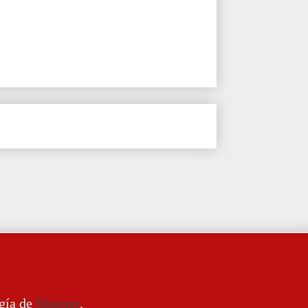
ogía de
Blogger
.